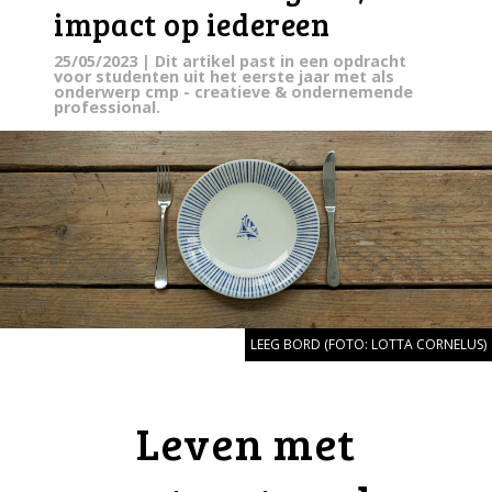
impact op iedereen
25/05/2023
| Dit artikel past in een opdracht
voor studenten uit het eerste jaar met als
onderwerp cmp - creatieve & ondernemende
professional.
LEEG BORD (FOTO: LOTTA CORNELUS)
Leven met