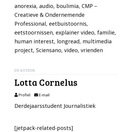
anorexia
, 
audio
, 
boulimia
, 
CMP –
Creatieve & Ondernemende
Professional
, 
eetbuistoornis
, 
eetstoornissen
, 
explainer video
, 
familie
, 
human interest
, 
longread
, 
multimedia
project
, 
Sciensano
, 
video
, 
vrienden
DE AUTEUR
Lotta Cornelus
Profiel
E-mail
Derdejaarsstudent Journalistiek
[jetpack-related-posts]