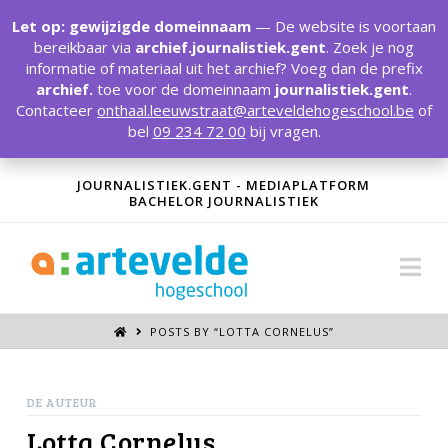
T
t
Let op: gewijzigde domeinnaam
— De website is voortaan
W
bereikbaar via
archief.journalistiek.gent
. Zoek je nog
informatie of materiaal uit het archief? Voeg dan de prefix
archief.
toe voor de domeinnaam
journalistiek.gent
.
Contacteer
onthaal.leeuwstraat@arteveldehogeschool.be
of
bel
09 234 72 00
bij vragen.
JOURNALISTIEK.GENT - MEDIAPLATFORM
BACHELOR JOURNALISTIEK
Na
POSTS BY “LOTTA CORNELUS
”
DE AUTEUR
Lotta Cornelus