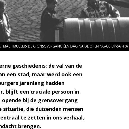
LEF MACHMÜLLER- DE GRENSOVERGANG ÉÉN DAG NA DE OPENING-CC BY-SA 4.0)
rne geschiedenis: de val van de
 van een stad, maar werd ook een
burgers jarenlang hadden
blijft een cruciale persoon in
en opende bij de grensovergang
e situatie, die duizenden mensen
ntraal te zetten in ons verhaal,
andacht brengen.