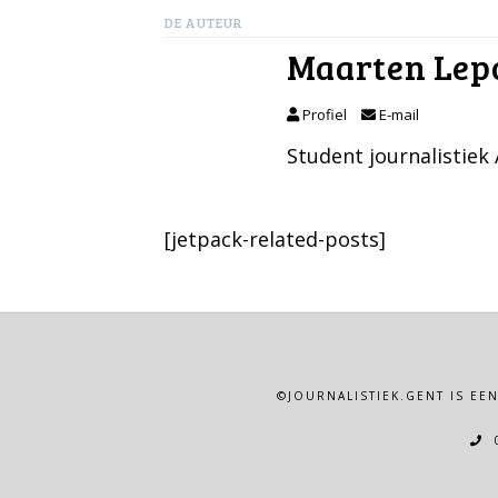
DE AUTEUR
Maarten Lep
Profiel
E-mail
Student journalistiek
[jetpack-related-posts]
©JOURNALISTIEK.GENT IS EE
0