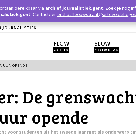
rtaan bereikbaar via
archief.journalistiek.gent
. Zoek je nog in
nalistiek.gent
. Contacteer
onthaal.leeuwstraat@arteveldehoges
R JOURNALISTIEK
FLOW
SLOW
E MUUR OPENDE
er: De grenswacht
muur opende
racht voor studenten uit het tweede jaar met als onderwerp c