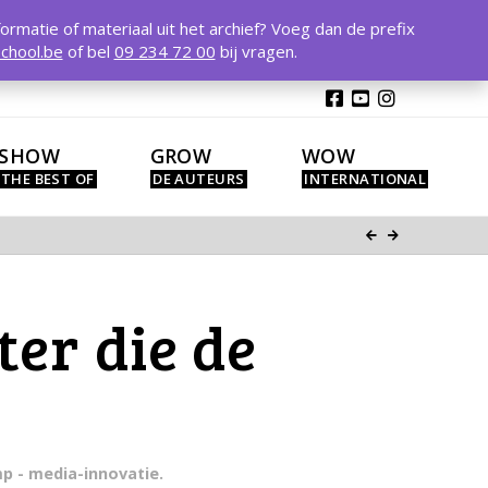
T
t
formatie of materiaal uit het archief? Voeg dan de prefix
W
chool.be
of bel
09 234 72 00
bij vragen.
SHOW
GROW
WOW
er die de
mp - media-innovatie.