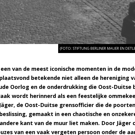
(FOTO: STIFTUNG BERLINER MAUER EN DET
 een van de meest iconische momenten in de mode
ur plaatsvond betekende niet alleen de hereniging
ude Oorlog en de onderdrukking die Oost-Duitse 
ak wordt herinnerd als een feestelijke ommekeer, 
 Jäger, de Oost-Duitse grensofficier die de poort
beslissing, gemaakt in een chaotische en onzeker
andere kant van de muur liet maken. Door Jäger ce
keuzes van een vaak vergeten persoon onder de a