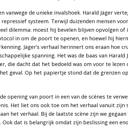
n vanwege de unieke invalshoek. Harald Jäger verteg
n repressief systeem. Terwijl duizenden mensen voo
oreel dilemma: moest hij bevelen blijven opvolgen o
otocol in om de poort te openen, en hoewel hij hie
erkenning. Jäger’s verhaal herinnert ons eraan hoe cr
atschappelijke spanning. Het was de baas van Harald 
r, die dacht dat het bedoeld was om voor te lezen 
t het geval. Op het papiertje stond dat de grenzen
de opening van poort in een van de scènes te verwe
nis. Het liet ons ook toe om het verhaal vanuit zijn
an het verhaal. Bij de laatste scène zijn we gegaan 
ie. Ook dat is belangrijk omdat zijn beslissing een 