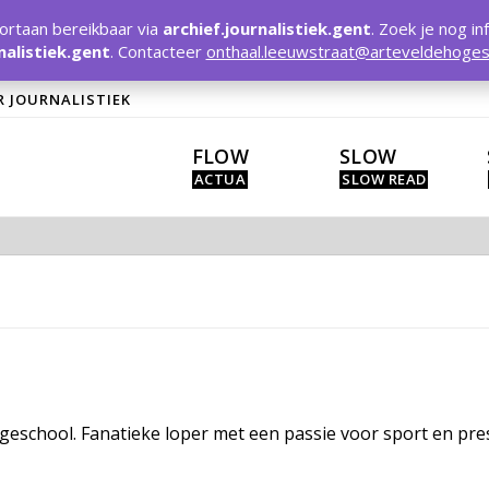
rtaan bereikbaar via
archief.journalistiek.gent
. Zoek je nog in
nalistiek.gent
. Contacteer
onthaal.leeuwstraat@arteveldehoges
R JOURNALISTIEK
FLOW
SLOW
ogeschool. Fanatieke loper met een passie voor sport en pre