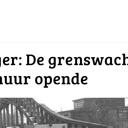
er: De grenswach
muur opende