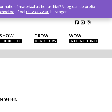
T
t
formatie of materiaal uit het archief? Voeg dan de prefix
W
chool.be
of bel
09 234 72 00
bij vragen.
SHOW
GROW
WOW
senteren.