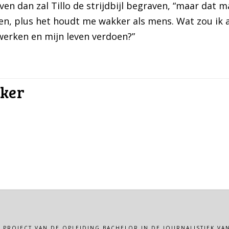
en dan zal Tillo de strijdbijl begraven, “maar dat ma
oen, plus het houdt me wakker als mens. Wat zou ik
werken en mijn leven verdoen?”
ker
N PROJECT VAN DE OPLEIDING BACHELOR IN DE JOURNALISTIEK 