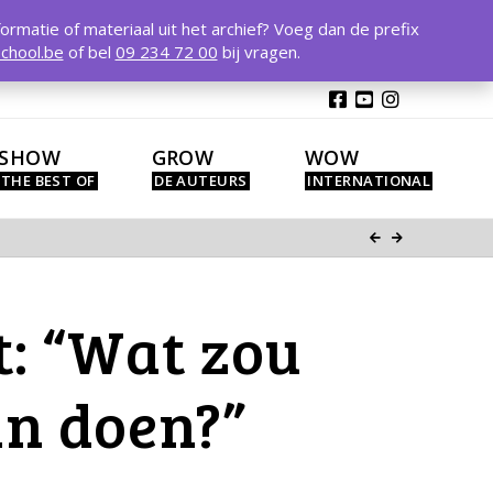
T
t
formatie of materiaal uit het archief? Voeg dan de prefix
W
chool.be
of bel
09 234 72 00
bij vragen.
SHOW
GROW
WOW
st: “Wat zou
an doen?”