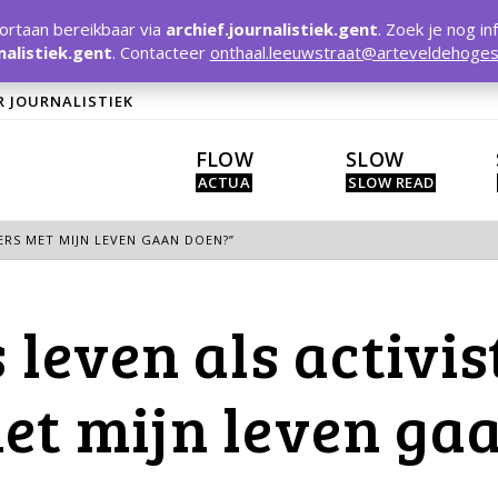
rtaan bereikbaar via
archief.journalistiek.gent
. Zoek je nog in
nalistiek.gent
. Contacteer
onthaal.leeuwstraat@arteveldehoges
R JOURNALISTIEK
FLOW
SLOW
DERS MET MIJN LEVEN GAAN DOEN?”
 leven als activi
et mijn leven ga