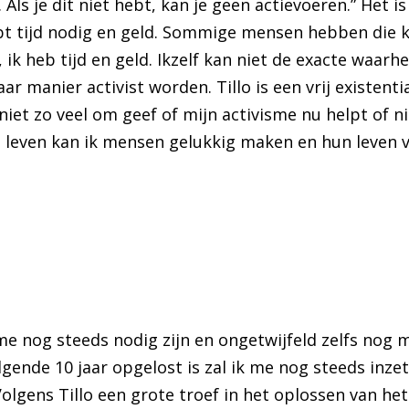
s je dit niet hebt, kan je geen actievoeren.” Het is
hebt tijd nodig en geld. Sommige mensen hebben die 
 heb tijd en geld. Ikzelf kan niet de exacte waarhei
ar manier activist worden. Tillo is een vrij existent
niet zo veel om geef of mijn activisme nu helpt of nie
jn leven kan ik mensen gelukkig maken en hun leven 
me nog steeds nodig zijn en ongetwijfeld zelfs nog m
lgende 10 jaar opgelost is zal ik me nog steeds inzet
olgens Tillo een grote troef in het oplossen van he