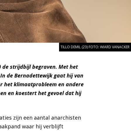
TILLO DEMIL (23) FOTO: WIARD VANACKER
 de strijdbijl begraven. Met het
 In de Bernadettewijk gaat hij van
ver het klimaatprobleem en andere
n en koestert het gevoel dat hij
iraties zijn een aantal anarchisten
akpand waar hij verblijft