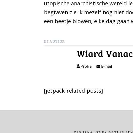
utopische anarchistische wereld lev
begraven zie ik mezelf nog niet d
een beetje blowen, elke dag gaan 
DE AUTEUR
Wiard Vanac
Profiel
E-mail
[jetpack-related-posts]
©JOURNALISTIEK.GENT IS EE