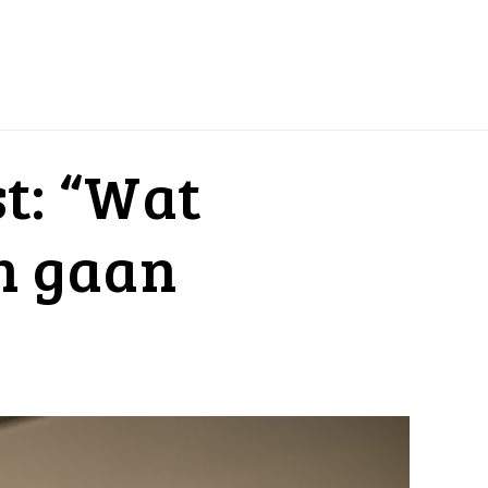
st: “Wat
en gaan