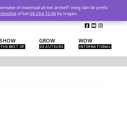
T
t
formatie of materiaal uit het archief? Voeg dan de prefix
W
chool.be
of bel
09 234 72 00
bij vragen.
SHOW
GROW
WOW