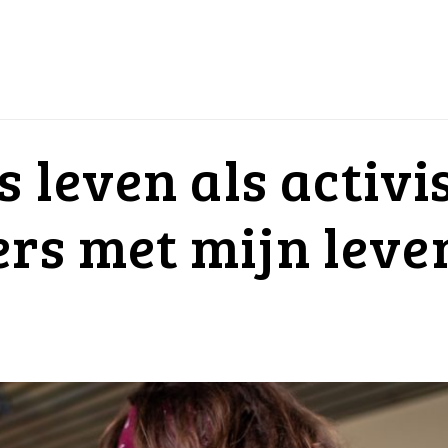
s leven als activi
ers met mijn lev