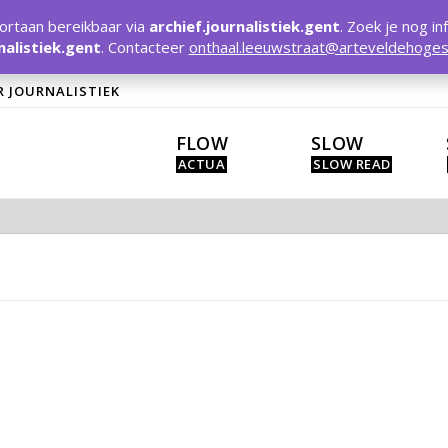
rtaan bereikbaar via
archief.journalistiek.gent
. Zoek je nog in
nalistiek.gent
. Contacteer
onthaal.leeuwstraat@arteveldehoges
R JOURNALISTIEK
FLOW
SLOW