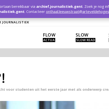
rtaan bereikbaar via
archief.journalistiek.gent
. Zoek je nog in
nalistiek.gent
. Contacteer
onthaal.leeuwstraat@arteveldehoges
R JOURNALISTIEK
FLOW
SLOW
!
racht voor studenten uit het eerste jaar met als onderwerp c