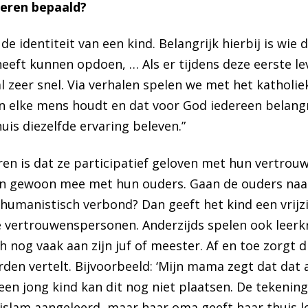
deren bepaald?
e identiteit van een kind. Belangrijk hierbij is wie 
eeft kunnen opdoen, … Als er tijdens deze eerste le
 zeer snel. Via verhalen spelen we met het katholie
an elke mens houdt en dat voor God iedereen belangr
uis diezelfde ervaring beleven.”
ren is dat ze participatief geloven met hun vertrou
e doen gewoon mee met hun ouders. Gaan de ouders na
humanistisch verbond? Dan geeft het kind een vrijzin
 vertrouwenspersonen. Anderzijds spelen ook leerkr
 nog vaak aan zijn juf of meester. Af en toe zorgt d
en vertelt. Bijvoorbeeld: ‘Mijn mama zegt dat dat al
o een jong kind kan dit nog niet plaatsen. De tekenin
 islam aangeleerd, maar haar oma geeft haar thuis l