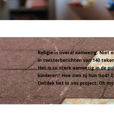
Religie is overal aanwezig. Niet
in twitterberichten van 140 teke
Het is zo sterk aanwezig in de pu
kinderen? Hoe zien zij hun God? 
Ontdek het in ons project: Oh my