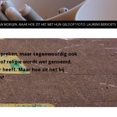
AN MORGEN. MAAR HOE ZIT HET MET HUN GELOOF? FOTO: LAURENS BERVOETS
nge preken, maar tegenwoordig ook
 of religie wordt wel genoemd.
 heeft. Maar hoe zit het bij
n?