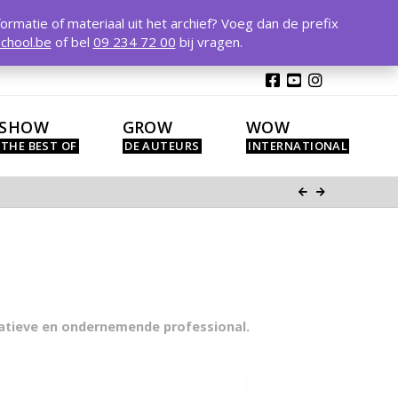
T
t
formatie of materiaal uit het archief? Voeg dan de prefix
W
chool.be
of bel
09 234 72 00
bij vragen.
SHOW
GROW
WOW
reatieve en ondernemende professional.