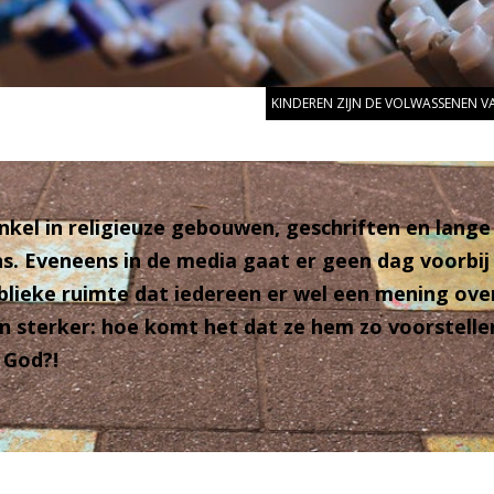
KINDEREN ZIJN DE VOLWASSENEN V
 enkel in religieuze gebouwen, geschriften en la
ns. Eveneens in de media gaat er geen dag voorbij
blieke ruimte dat iedereen er wel een mening over
En sterker: hoe komt het dat ze hem zo voorstelle
 God?!