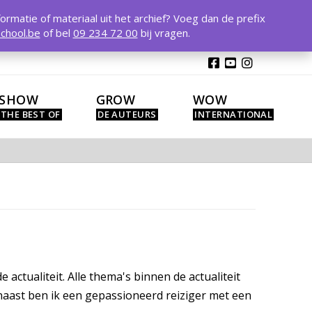
T
t
formatie of materiaal uit het archief? Voeg dan de prefix
W
chool.be
of bel
09 234 72 00
bij vragen.
SHOW
GROW
WOW
actualiteit. Alle thema's binnen de actualiteit
rnaast ben ik een gepassioneerd reiziger met een