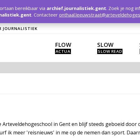
rtaan bereikbaar via
archief.journalistiek.gent
. Zoek je nog in
nalistiek.gent
. Contacteer
onthaal.leeuwstraat@arteveldehoges
R JOURNALISTIEK
FLOW
SLOW
 Arteveldehogeschool in Gent en blijf steeds geboeid door de 
 durf ik meer 'reisnieuws' in me op de nemen dan sport. Daa