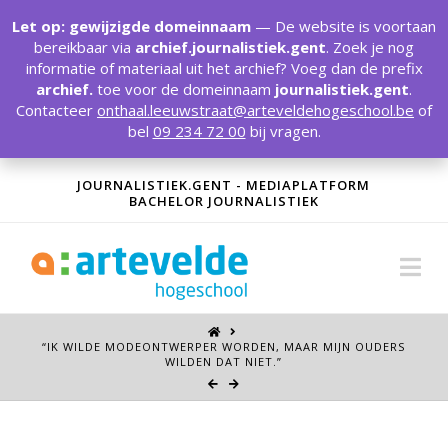
T
t
Let op: gewijzigde domeinnaam
— De website is voortaan
W
bereikbaar via
archief.journalistiek.gent
. Zoek je nog
informatie of materiaal uit het archief? Voeg dan de prefix
archief.
toe voor de domeinnaam
journalistiek.gent
.
Contacteer
onthaal.leeuwstraat@arteveldehogeschool.be
of
bel
09 234 72 00
bij vragen.
JOURNALISTIEK.GENT - MEDIAPLATFORM
BACHELOR JOURNALISTIEK
Na
“IK WILDE MODEONTWERPER WORDEN, MAAR MIJN OUDERS
WILDEN DAT NIET.”