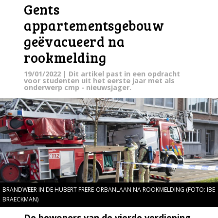
Gents
appartementsgebouw
geëvacueerd na
rookmelding
19/01/2022
| Dit artikel past in een opdracht
voor studenten uit het eerste jaar met als
onderwerp cmp - nieuwsjager.
BRANDWEER IN DE HUBERT FRERE-ORBANLAAN NA ROOKMELDING (FOTO: IBE
BRAECKMAN)
De bewoners van de vierde verdieping