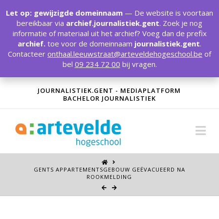
T
t
Let op: gewijzigde domeinnaam
— De website is voortaan
W
bereikbaar via
archief.journalistiek.gent
. Zoek je nog
informatie of materiaal uit het archief? Voeg dan de prefix
archief.
toe voor de domeinnaam
journalistiek.gent
.
Contacteer
onthaal.leeuwstraat@arteveldehogeschool.be
of
bel
09 234 72 00
bij vragen.
JOURNALISTIEK.GENT - MEDIAPLATFORM
BACHELOR JOURNALISTIEK
Na
GENTS APPARTEMENTSGEBOUW GEËVACUEERD NA
ROOKMELDING