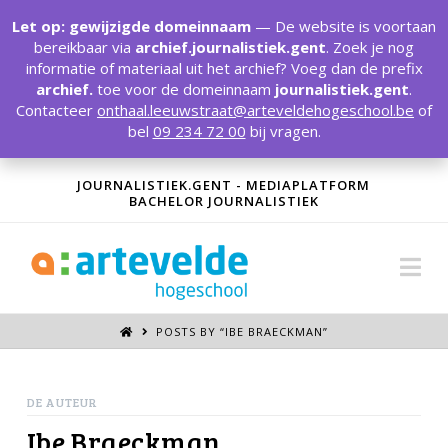
T
t
Let op: gewijzigde domeinnaam
— De website is voortaan
W
bereikbaar via
archief.journalistiek.gent
. Zoek je nog
informatie of materiaal uit het archief? Voeg dan de prefix
archief.
toe voor de domeinnaam
journalistiek.gent
.
Contacteer
onthaal.leeuwstraat@arteveldehogeschool.be
of
bel
09 234 72 00
bij vragen.
JOURNALISTIEK.GENT - MEDIAPLATFORM
BACHELOR JOURNALISTIEK
Na
POSTS BY “IBE BRAECKMAN
”
DE AUTEUR
Ibe Braeckman