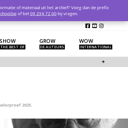
T
t
formatie of materiaal uit het archief? Voeg dan de prefix
W
chool.be
of bel
09 234 72 00
bij vragen.
SHOW
GROW
WOW
helorproef 2025.