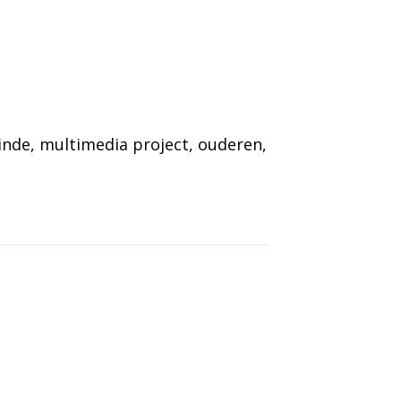
inde
, 
multimedia project
, 
ouderen
, 