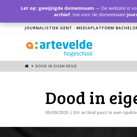
Let op: gewijzigde domeinnaam
— De website is voo
archief.
toe voor de domeinnaam
jour
JOURNALISTIEK.GENT - MEDIAPLATFORM BACHELO
DOOD IN EIGEN REGIE
Dood in eig
05/09/2025
| Dit artikel past in een opdr