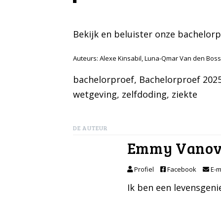
Bekijk en beluister onze bachelor
Auteurs: Alexe Kinsabil, Luna-Qmar Van den Bo
bachelorproef
, 
Bachelorproef 202
wetgeving
, 
zelfdoding
, 
ziekte
DE AUTEUR
Emmy Vanov
Profiel
Facebook
E-m
Ik ben een levensgenie