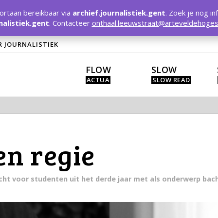
rtaan bereikbaar via
archief.journalistiek.gent
. Zoek je nog in
nalistiek.gent
. Contacteer
onthaal.leeuwstraat@arteveldehoges
R JOURNALISTIEK
FLOW
SLOW
en regie
acht voor studenten uit het derde jaar met als onderwerp bac