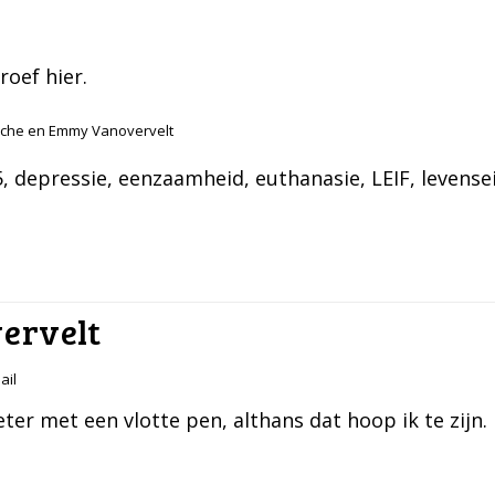
proef
hier
.
ssche en Emmy Vanovervelt
5
, 
depressie
, 
eenzaamheid
, 
euthanasie
, 
LEIF
, 
levense
ervelt
ail
ter met een vlotte pen, althans dat hoop ik te zijn.