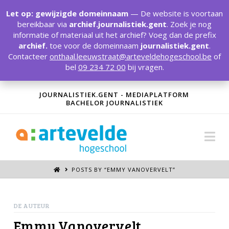
T
t
Let op: gewijzigde domeinnaam
— De website is voortaan
W
bereikbaar via
archief.journalistiek.gent
. Zoek je nog
informatie of materiaal uit het archief? Voeg dan de prefix
archief.
toe voor de domeinnaam
journalistiek.gent
.
Contacteer
onthaal.leeuwstraat@arteveldehogeschool.be
of
bel
09 234 72 00
bij vragen.
JOURNALISTIEK.GENT - MEDIAPLATFORM
BACHELOR JOURNALISTIEK
Na
POSTS BY “EMMY VANOVERVELT
”
DE AUTEUR
Emmy Vanovervelt