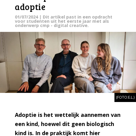
adoptie
01/07/2024
| Dit artikel past in een opdracht
voor studenten uit het eerste jaar met als
onderwerp cmp - digital creative.
(FOTO:E.L.)
Adoptie is het wettelijk aannemen van
een kind, hoewel dit geen biologisch
kind is. In de praktijk komt hier