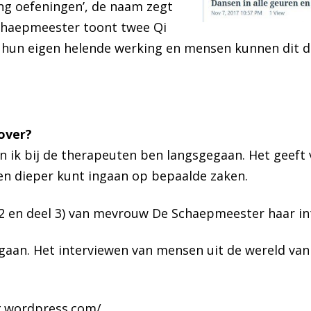
ng oefeningen’, de naam zegt
Schaepmeester toont twee Qi
 hun eigen helende werking en mensen kunnen dit d
over?
rin ik bij de therapeuten ben langsgegaan. Het geeft
en dieper kunt ingaan op bepaalde zaken.
l 2 en deel 3) van mevrouw De Schaepmeester haar in
 gaan. Het interviewen van mensen uit de wereld va
g.wordpress.com/