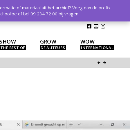
T
t
formatie of materiaal uit het archief? Voeg dan de prefix
W
chool.be
of bel
09 234 72 00
bij vragen.
SHOW
GROW
WOW