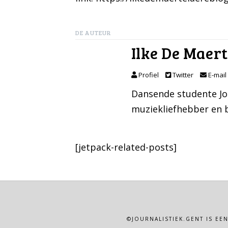
DE AUTEUR
Ilke De Maer
Profiel
Twitter
E-mail
Dansende studente Jou
muziekliefhebber en 
[jetpack-related-posts]
©JOURNALISTIEK.GENT IS EE