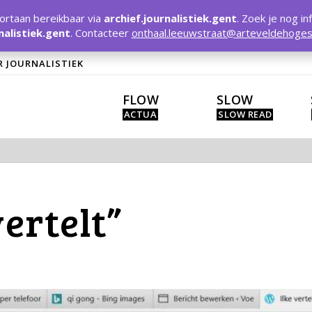
rtaan bereikbaar via
archief.journalistiek.gent
. Zoek je nog in
nalistiek.gent
. Contacteer
onthaal.leeuwstraat@arteveldehoges
R JOURNALISTIEK
FLOW
SLOW
vertelt”