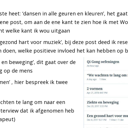
ste heet: ‘dansen in alle geuren en kleuren’, het gaa
ene post, om aan de ene kant te zien hoe ik met W
cht welke kant ik wou uitgaan
gezond hart voor muziek’, bij deze post deed ik re
 doen, welke positieve invloed het kan hebben op 
 en beweging’, dit gaat over de
ng op de mens
men’ , hier bespreek ik twee
achten te lang om naar een
interview dat ik afgenomen heb
apeut)