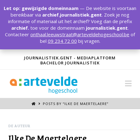
T
t
Let op: gewijzigde domeinnaam
— De website is voortaan
W
bereikbaar via
archief.journalistiek.gent
. Zoek je nog
informatie of materiaal uit het archief? Voeg dan de prefix
archief.
toe voor de domeinnaam
journalistiek.gent
.
Contacteer
onthaal.leeuwstraat@arteveldehogeschool.be
of
bel
09 234 72 00
bij vragen.
JOURNALISTIEK.GENT - MEDIAPLATFORM
BACHELOR JOURNALISTIEK
Na
POSTS BY “ILKE DE MAERTELAERE
”
DE AUTEUR
Ilke De Maertelaere