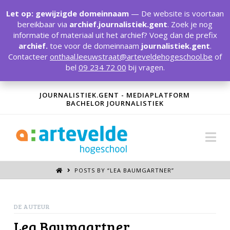
T
t
Let op: gewijzigde domeinnaam
— De website is voortaan
W
bereikbaar via
archief.journalistiek.gent
. Zoek je nog
informatie of materiaal uit het archief? Voeg dan de prefix
archief.
toe voor de domeinnaam
journalistiek.gent
.
Contacteer
onthaal.leeuwstraat@arteveldehogeschool.be
of
bel
09 234 72 00
bij vragen.
JOURNALISTIEK.GENT - MEDIAPLATFORM
BACHELOR JOURNALISTIEK
Na
POSTS BY “LEA BAUMGARTNER
”
DE AUTEUR
Lea Baumgartner