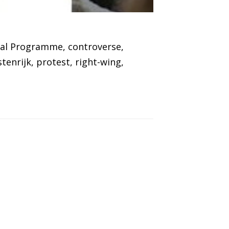
nal Programme
, 
controverse
, 
tenrijk
, 
protest
, 
right-wing
, 