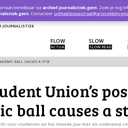
rtaan bereikbaar via
archief.journalistiek.gent
. Zoek je nog in
nalistiek.gent
. Contacteer
onthaal.leeuwstraat@arteveldehoges
R JOURNALISTIEK
FLOW
SLOW
ADEMIC BALL CAUSES A STIR
udent Union’s po
c ball causes a st
racht voor studenten uit het tweede jaar met als onderwerp c