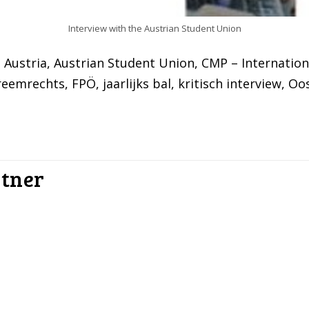
Interview with the Austrian Student Union
, 
Austria
, 
Austrian Student Union
, 
CMP – Internatio
reemrechts
, 
FPÖ
, 
jaarlijks bal
, 
kritisch interview
, 
Oos
tner