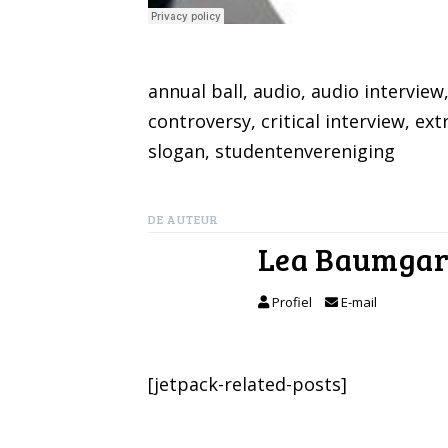
annual ball
, 
audio
, 
audio interview
controversy
, 
critical interview
, 
ext
slogan
, 
studentenvereniging
DE AUTEUR
Lea Baumgar
Profiel
E-mail
[jetpack-related-posts]