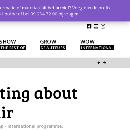
T
t
formatie of materiaal uit het archief? Voeg dan de prefix
W
chool.be
of bel
09 234 72 00
bij vragen.
SHOW
GROW
WOW
sting about
ir
mp - international programme.