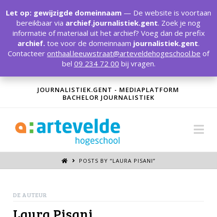
T
t
Let op: gewijzigde domeinnaam
— De website is voortaan
W
bereikbaar via
archief.journalistiek.gent
. Zoek je nog
informatie of materiaal uit het archief? Voeg dan de prefix
archief.
toe voor de domeinnaam
journalistiek.gent
.
Contacteer
onthaal.leeuwstraat@arteveldehogeschool.be
of
bel
09 234 72 00
bij vragen.
JOURNALISTIEK.GENT - MEDIAPLATFORM
BACHELOR JOURNALISTIEK
Na
POSTS BY “LAURA PISANI
”
DE AUTEUR
Laura Pisani