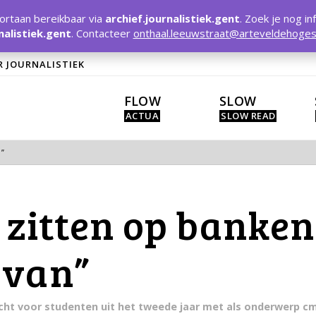
rtaan bereikbaar via
archief.journalistiek.gent
. Zoek je nog in
nalistiek.gent
. Contacteer
onthaal.leeuwstraat@arteveldehoges
R JOURNALISTIEK
FLOW
SLOW
N”
zitten op banken,
rvan”
racht voor studenten uit het tweede jaar met als onderwerp c