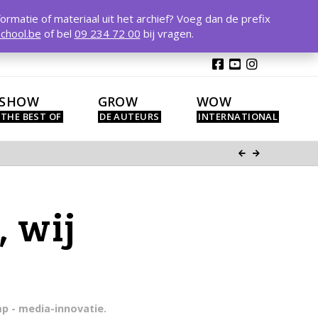
T
t
formatie of materiaal uit het archief? Voeg dan de prefix
W
chool.be
of bel
09 234 72 00
bij vragen.
SHOW
GROW
WOW
 wij
mp - media-innovatie.