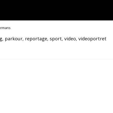
termans
g
, 
parkour
, 
reportage
, 
sport
, 
video
, 
videoportret