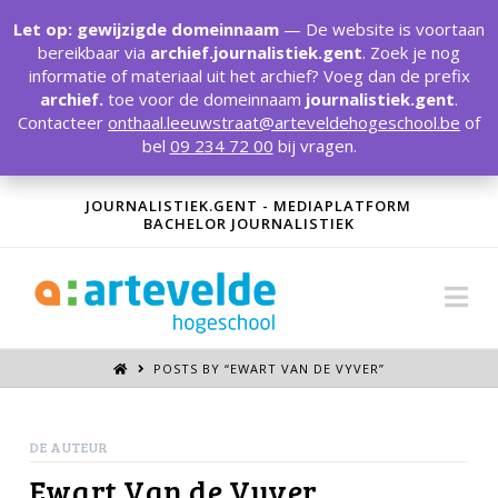
T
t
Let op: gewijzigde domeinnaam
— De website is voortaan
W
bereikbaar via
archief.journalistiek.gent
. Zoek je nog
informatie of materiaal uit het archief? Voeg dan de prefix
archief.
toe voor de domeinnaam
journalistiek.gent
.
Contacteer
onthaal.leeuwstraat@arteveldehogeschool.be
of
bel
09 234 72 00
bij vragen.
JOURNALISTIEK.GENT - MEDIAPLATFORM
BACHELOR JOURNALISTIEK
Na
POSTS BY “EWART VAN DE VYVER
”
DE AUTEUR
Ewart Van de Vyver