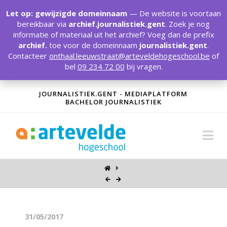
T
t
Let op: gewijzigde domeinnaam
— De website is voortaan
W
bereikbaar via
archief.journalistiek.gent
. Zoek je nog
informatie of materiaal uit het archief? Voeg dan de prefix
archief.
toe voor de domeinnaam
journalistiek.gent
.
Contacteer
onthaal.leeuwstraat@arteveldehogeschool.be
of
bel
09 234 72 00
bij vragen.
JOURNALISTIEK.GENT - MEDIAPLATFORM
BACHELOR JOURNALISTIEK
Na
31/05/2017