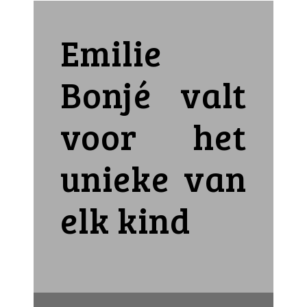
Emilie
Bonjé valt
voor het
unieke van
elk kind