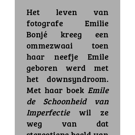
Het leven van
fotografe Emilie
Bonjé kreeg een
ommezwaai toen
haar neefje Emile
geboren werd met
het downsyndroom.
Met haar boek
Emile
de Schoonheid van
Imperfectie
wil ze
weg van dat
stereotiepe beeld van