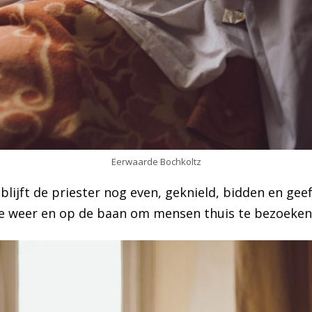
Eerwaarde Bochkoltz
blijft de priester nog even, geknield, bidden en gee
n de weer en op de baan om mensen thuis te bezoeken