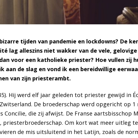
e bizarre tijden van pandemie en lockdowns? De k
é lag alleszins niet wakker van de vele, gelovige
dan voor een katholieke priester? Hoe vullen zij 
ik aan de slag en vond ik een bereidwillige eerwa
nen van zijn priesterambt.
5). Hij werd elf jaar geleden tot priester gewijd in 
 Zwitserland. De broederschap werd opgericht op 1 
s Concilie
, die zij afwijst. De Franse aartsbisschop
e, priesterbroederschap. Om kort wat meer uitleg te
vieren de mis uitsluitend in het Latijn, zoals de n