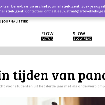
rtaan bereikbaar via
archief.journalistiek.gent
. Zoek je nog in
nalistiek.gent
. Contacteer
onthaal.leeuwstraat@arteveldehoges
R JOURNALISTIEK
FLOW
SLOW
in tijden van pa
acht voor studenten uit het derde jaar met als onderwerp cmp 