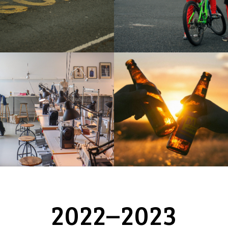
grenzen
Over de grenzen
Troubles
2024
PISA
taal
taalonderwijs
Fleur Eyckmans
Femke De Jaeger
Flow
Over de grenzen
Flow
Over de grenzen
Over de grenzen 2024
Over de grenzen 2024
Slow
Wow – international
Slow
Wow – international
duurzaamheid
duurzame
alcohol
buitenland
mode
ecologie
fast
jongeren
longread
fashion
klimaat
multimedia project
Kopenhagen
mode
ODG2024
Over de
multimedia project
Over de
grenzen
Over de grenzen
grenzen
Over de grenzen
2024
Zweden
2024
slow fashion
Eefje Geleyn
Ruth Van Mello
2022–2023