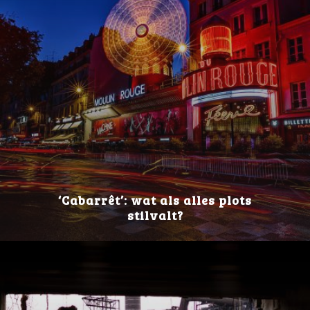
‘Cabarrêt’: wat als alles plots
stilvalt?