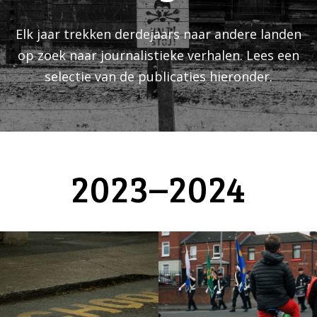
Elk jaar trekken derdejaars naar andere landen
op zoek naar journalistieke verhalen. Lees een
selectie van de publicaties hieronder.
2023–2024
Flow highlighted
Over de
Flow
Over de grenzen
grenzen
Over de grenzen
Over de grenzen 2024
2024
Slow
Wow –
Slow
Wow – international
international
Belfast
Ierland
jongeren
geletterdheid
Ierland
Noord-Ierland
Over de
longread
multimedia
grenzen
Over de grenzen
project
onderwijs
Over de
2024
referendum
The