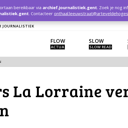
rtaan bereikbaar via
archief.journalistiek.gent
. Zoek je nog in
nalistiek.gent
. Contacteer
onthaal.leeuwstraat@arteveldehoges
R JOURNALISTIEK
FLOW
SLOW
N
 La Lorraine ve
en