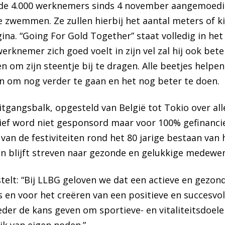
de 4.000 werknemers sinds 4 november aangemoedig
te zwemmen. Ze zullen hierbij het aantal meters of 
ina. “Going For Gold Together” staat volledig in h
erknemer zich goed voelt in zijn vel zal hij ook bete
en om zijn steentje bij te dragen. Alle beetjes helpen
n om nog verder te gaan en het nog beter te doen.
itgangsbalk, opgesteld van België tot Tokio over al
atief word niet gesponsord maar voor 100% gefinancie
an de festiviteiten rond het 80 jarige bestaan van h
en blijft streven naar gezonde en gelukkige medewer
telt: “Bij LLBG geloven we dat een actieve en gezonde
 en voor het creëren van een positieve en succesvo
der de kans geven om sportieve- en vitaliteitsdoele
jk van eigen noden.”