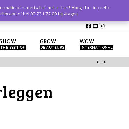
T
t
formatie of materiaal uit het archief? Voeg dan de prefix
W
chool.be
of bel
09 234 72 00
bij vragen.
SHOW
GROW
WOW
rleggen