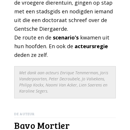
de vroegere dierentuin, gingen op stap
met een stadsgids en nodigden iemand
uit die een doctoraat schreef over de
Gentsche Diergaerde.
De route en de
scenario’s
kwamen uit
hun hoofden. En ook de
acteursregie
deden ze zelf.
Met dank aan acteurs Enrique Temmerman, Joris
Vanderpoorten, Peter Decroubele, Jo Valvekens,
Philipp Kockx, Naomi Van Acker, Lien Saerens en
Karoline Segers.
DE AUTEUR
Bavo Mortier