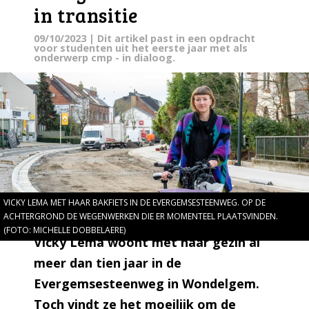
in transitie
09/10/2023
| Dit artikel past in een opdracht
voor studenten uit het eerste jaar met als
onderwerp cmp - in dialoog.
VICKY LEMA MET HAAR BAKFIETS IN DE EVERGEMSESTEENWEG. OP DE
ACHTERGROND DE WEGENWERKEN DIE ER MOMENTEEL PLAATSVINDEN.
(FOTO: MICHELLE DOBBELAERE)
Vicky Lema woont met haar gezin al
meer dan tien jaar in de
Evergemsesteenweg in Wondelgem.
Toch vindt ze het moeilijk om de