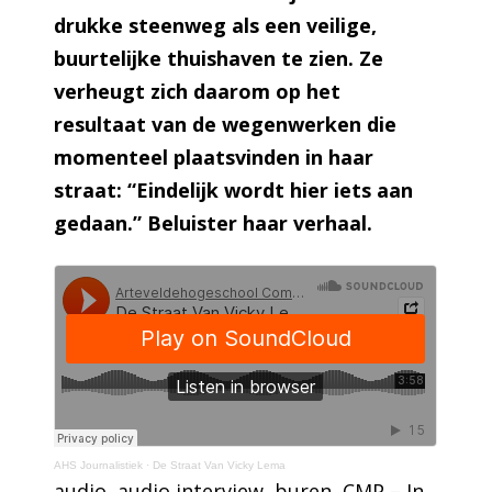
drukke steenweg als een veilige,
buurtelijke thuishaven te zien. Ze
verheugt zich daarom op het
resultaat van de wegenwerken die
momenteel plaatsvinden in haar
straat: “Eindelijk wordt hier iets aan
gedaan.” Beluister haar verhaal.
AHS Journalistiek
·
De Straat Van Vicky Lema
audio
, 
audio interview
, 
buren
, 
CMP – In