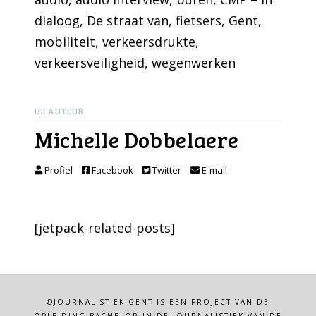
dialoog
, 
De straat van
, 
fietsers
, 
Gent
, 
mobiliteit
, 
verkeersdrukte
, 
verkeersveiligheid
, 
wegenwerken
DE AUTEUR
Michelle Dobbelaere
Profiel
Facebook
Twitter
E-mail
[jetpack-related-posts]
©JOURNALISTIEK.GENT IS EEN PROJECT VAN DE
OPLEIDING BACHELOR IN DE JOURNALISTIEK VAN DE