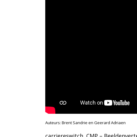
Auteurs: Brent Sandrie en Geerard Adriaen
carriereswitch
, 
CMP – Beeldenverte