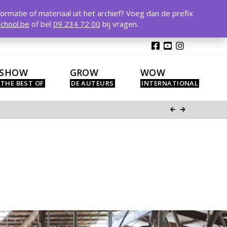
T
t
formatie of materiaal uit het archief? Voeg dan de prefix
W
chool.be
of bel
09 234 72 00
bij vragen.
SHOW
GROW
WOW