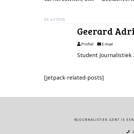
DE AUTEUR
Geerard Adr
Profiel
E-mail
Student Journalistiek 
[jetpack-related-posts]
©JOURNALISTIEK.GENT IS EE
0