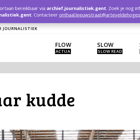
rtaan bereikbaar via
archief.journalistiek.gent
. Zoek je nog in
nalistiek.gent
. Contacteer
onthaal.leeuwstraat@arteveldehoges
R JOURNALISTIEK
FLOW
SLOW
aar kudde