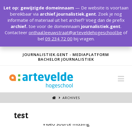
T
t
Let op: gewijzigde domeinnaam
— De website is voortaan
W
bereikbaar via
archief.journalistiek.gent
. Zoek je nog
informatie of materiaal uit het archief? Voeg dan de prefix
archief.
toe voor de domeinnaam
journalistiek.gent
.
Contacteer
onthaal.leeuwstraat@arteveldehogeschool.be
of
bel
09 234 72 00
bij vragen.
JOURNALISTIEK.GENT - MEDIAPLATFORM
BACHELOR JOURNALISTIEK
Na
ARCHIVES
test
Video source missing