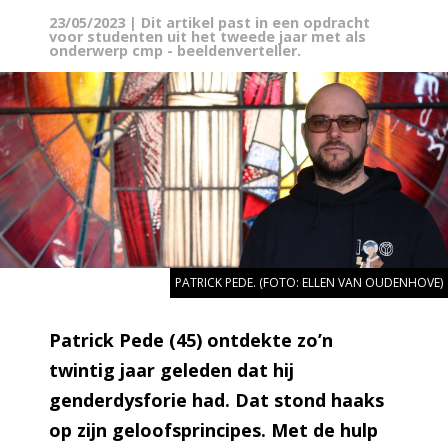
23/05/2023
| Dit artikel past in een opdracht
voor studenten uit het tweede jaar met als
onderwerp cmp - beeldenverteller.
PATRICK PEDE. (FOTO: ELLEN VAN OUDENHOVE)
Patrick Pede (45) ontdekte zo’n
twintig jaar geleden dat hij
genderdysforie had. Dat stond haaks
op zijn geloofsprincipes. Met de hulp