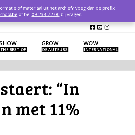
T
t
formatie of materiaal uit het archief? Voeg dan de prefix
W
chool.be
of bel
09 234 72 00
bij vragen.
SHOW
GROW
WOW
taert: “In
en met 11%