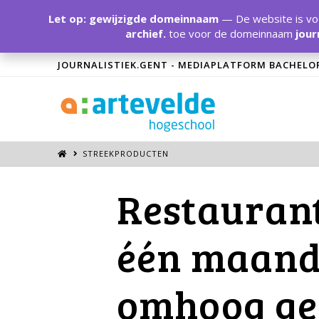
Let op: gewijzigde domeinnaam
— De website is voo
archief.
toe voor de domeinnaam
jour
JOURNALISTIEK.GENT - MEDIAPLATFORM BACHELO
STREEKPRODUCTEN
Restaurant
één maand 
omhoog ge