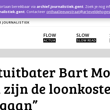
rtaan bereikbaar via
archief.journalistiek.gent
. Zoek je nog in
nalistiek.gent
. Contacteer
onthaal.leeuwstraat@arteveldehoges
R JOURNALISTIEK
FLOW
SLOW
uitbater Bart Mos
zijn de loonkost
gaan”