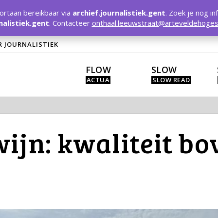
rtaan bereikbaar via
archief.journalistiek.gent
. Zoek je nog in
nalistiek.gent
. Contacteer
onthaal.leeuwstraat@arteveldehoges
R JOURNALISTIEK
FLOW
SLOW
wijn: kwaliteit bo