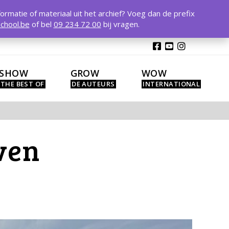
T
t
formatie of materiaal uit het archief? Voeg dan de prefix
W
chool.be
of bel
09 234 72 00
bij vragen.
SHOW
GROW
WOW
ven