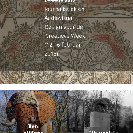
Journalistiek en
Audiovisual
Design voor de
‘Creatieve Week’
(12-16 februari
2018).
Een
olifant
“Ik voel