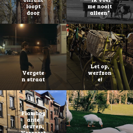
loopt
me nooit
door
alleen”
Let op,
Vergete
werfzon
n straat
e!
Flamboy
ante
deuren,
Verroest