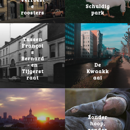
e
Schuldig
roosters
park
Tussen
Françoi
s
Bernard
- en
De
Tijgerst
Kwaakk
raat
aai
Zonder
hoop,
zonder