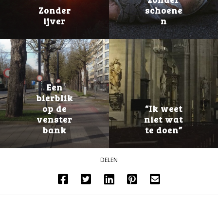
Zonder
schoene
ijver
n
Een
bierblik
op de
“Ik weet
venster
niet wat
bank
te doen”
DELEN