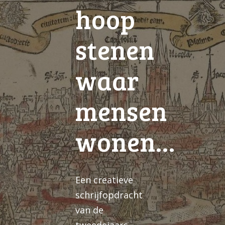
hoop
stenen
waar
mensen
wonen…
Een creatieve
schrijfopdracht
van de
tweedejaars