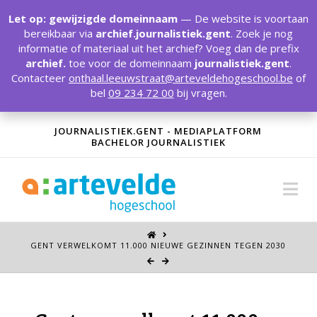
T
t
Let op: gewijzigde domeinnaam
— De website is voortaan
W
bereikbaar via
archief.journalistiek.gent
. Zoek je nog
informatie of materiaal uit het archief? Voeg dan de prefix
archief.
toe voor de domeinnaam
journalistiek.gent
.
Contacteer
onthaal.leeuwstraat@arteveldehogeschool.be
of
bel
09 234 72 00
bij vragen.
JOURNALISTIEK.GENT - MEDIAPLATFORM
BACHELOR JOURNALISTIEK
Na
GENT VERWELKOMT 11.000 NIEUWE GEZINNEN TEGEN 2030