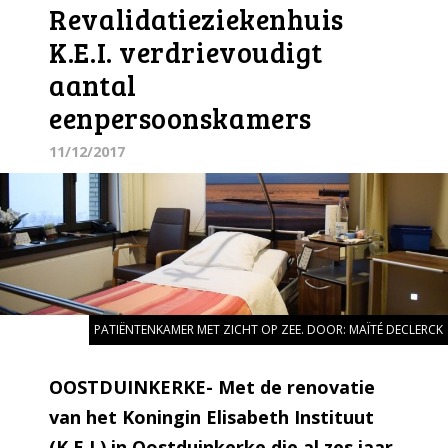
Revalidatieziekenhuis
K.E.I. verdrievoudigt
aantal
eenpersoonskamers
11/12/2017
PATIËNTENKAMER MET ZICHT OP ZEE. DOOR: MAÏTÉ DECLERCK
OOSTDUINKERKE- Met de renovatie
van het Koningin Elisabeth Instituut
(K.E.I.) in Oostduinkerke die al zes jaar