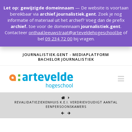
T
t
Let op: gewijzigde domeinnaam
— De website is voortaan
W
bereikbaar via
archief.journalistiek.gent
. Zoek je nog
informatie of materiaal uit het archief? Voeg dan de prefix
archief.
toe voor de domeinnaam
journalistiek.gent
.
Contacteer
onthaal.leeuwstraat@arteveldehogeschool.be
of
bel
09 234 72 00
bij vragen.
JOURNALISTIEK.GENT - MEDIAPLATFORM
BACHELOR JOURNALISTIEK
Na
REVALIDATIEZIEKENHUIS K.E.I. VERDRIEVOUDIGT AANTAL
EENPERSOONSKAMERS