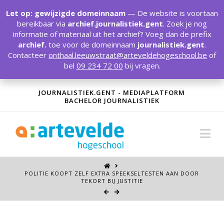
T
t
Let op: gewijzigde domeinnaam
— De website is voortaan
W
bereikbaar via
archief.journalistiek.gent
. Zoek je nog
informatie of materiaal uit het archief? Voeg dan de prefix
archief.
toe voor de domeinnaam
journalistiek.gent
.
Contacteer
onthaal.leeuwstraat@arteveldehogeschool.be
of
bel
09 234 72 00
bij vragen.
JOURNALISTIEK.GENT - MEDIAPLATFORM
BACHELOR JOURNALISTIEK
Na
POLITIE KOOPT ZELF EXTRA SPEEKSELTESTEN AAN DOOR
TEKORT BIJ JUSTITIE