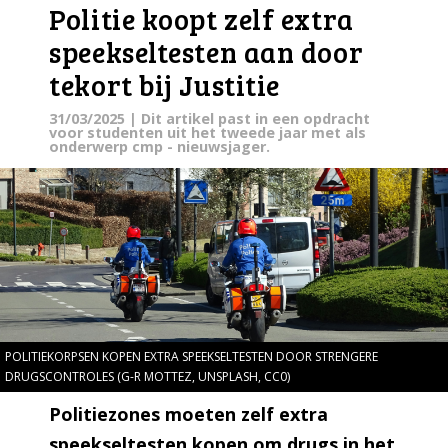
Politie koopt zelf extra
speekseltesten aan door
tekort bij Justitie
31/03/2025
| Dit artikel past in een opdracht
voor studenten uit het tweede jaar met als
onderwerp cmp - nieuwsjager.
POLITIEKORPSEN KOPEN EXTRA SPEEKSELTESTEN DOOR STRENGERE
DRUGSCONTROLES (G-R MOTTEZ, UNSPLASH, CC0)
Politiezones moeten zelf extra
speekseltesten kopen om drugs in het