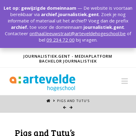
T
t
Let op: gewijzigde domeinnaam
— De website is voortaan
W
bereikbaar via
archief.journalistiek.gent
. Zoek je nog
informatie of materiaal uit het archief? Voeg dan de prefix
archief.
toe voor de domeinnaam
journalistiek.gent
.
Contacteer
onthaal.leeuwstraat@arteveldehogeschool.be
of
bel
09 234 72 00
bij vragen.
JOURNALISTIEK.GENT - MEDIAPLATFORM
BACHELOR JOURNALISTIEK
Na
PIGS AND TUTU’S
Pigs and Tutu’s