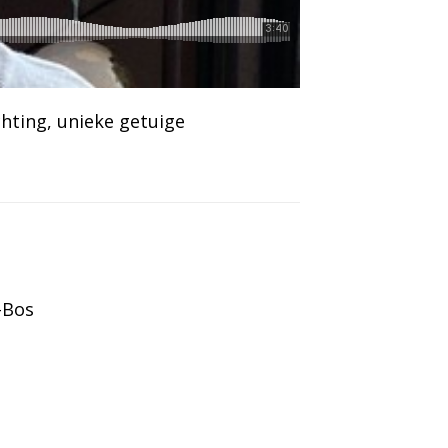
chting
, 
unieke getuige
-Bos