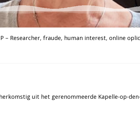
P – Researcher
, 
fraude
, 
human interest
, 
online opli
k herkomstig uit het gerenommeerde Kapelle-op-den