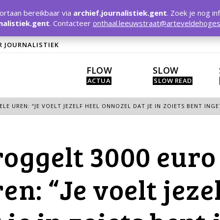
rtaan bereikbaar via
archief.journalistiek.gent
. Zoek je nog in
nalistiek.gent
. Contacteer
onthaal.leeuwstraat@arteveldehoges
R JOURNALISTIEK
FLOW
SLOW
LE UREN: “JE VOELT JEZELF HEEL ONNOZEL DAT JE IN ZOIETS BENT ING
roggelt 3000 euro
en: “Je voelt jeze