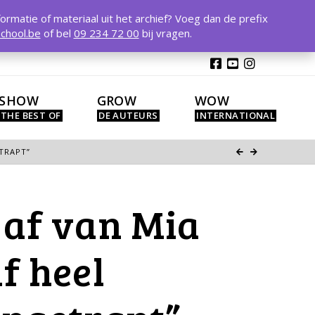
T
t
formatie of materiaal uit het archief? Voeg dan de prefix
W
chool.be
of bel
09 234 72 00
bij vragen.
SHOW
GROW
WOW
ETRAPT”
 af van Mia
lf heel