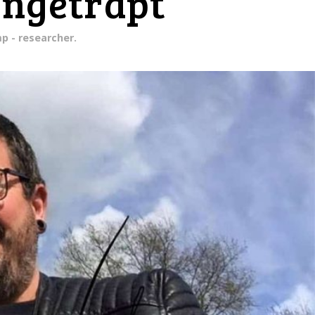
 ingetrapt”
p - researcher.