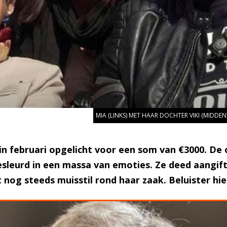
MIA (LINKS) MET HAAR DOCHTER VIKI (MID
n februari opgelicht voor een som van €3000. De o
leurd in een massa van emoties. Ze deed aangifte 
 nog steeds muisstil rond haar zaak. Beluister hi