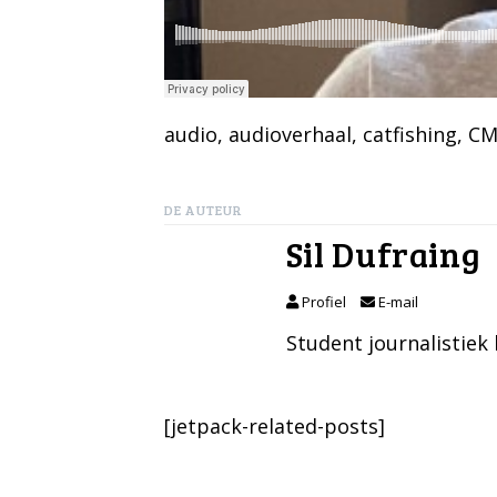
audio
, 
audioverhaal
, 
catfishing
, 
CM
DE AUTEUR
Sil Dufraing
Profiel
E-mail
Student journalistie
[jetpack-related-posts]