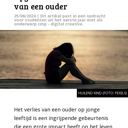
van een ouder
25/06/2024
| Dit artikel past in een opdracht
voor studenten uit het eerste jaar met als
onderwerp cmp - digital creative.
HUILEND KIND (FOTO: PEXELS)
Het verlies van een ouder op jonge
leeftijd is een ingrijpende gebeurtenis
die een grote impact heeft op het leven