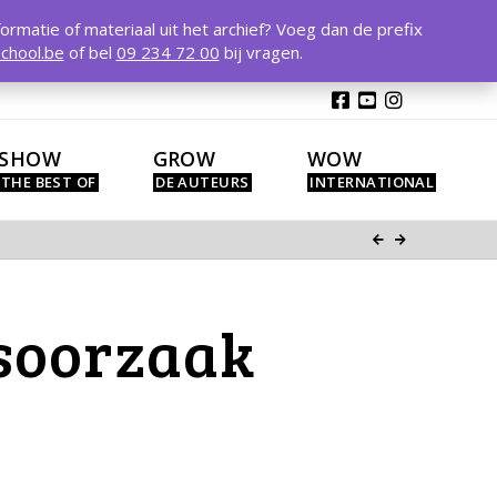
T
t
formatie of materiaal uit het archief? Voeg dan de prefix
W
chool.be
of bel
09 234 72 00
bij vragen.
SHOW
GROW
WOW
soorzaak