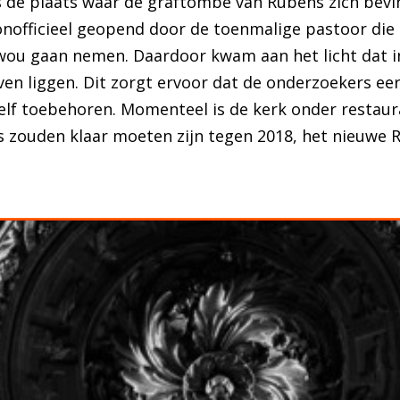
s de plaats waar de graftombe van Rubens zich bevi
nofficieel geopend door de toenmalige pastoor die z
 wou gaan nemen. Daardoor kwam aan het licht dat i
n liggen. Dit zorgt ervoor dat de onderzoekers ee
elf toebehoren. Momenteel is de kerk onder restaurat
s zouden klaar moeten zijn tegen 2018, het nieuwe 