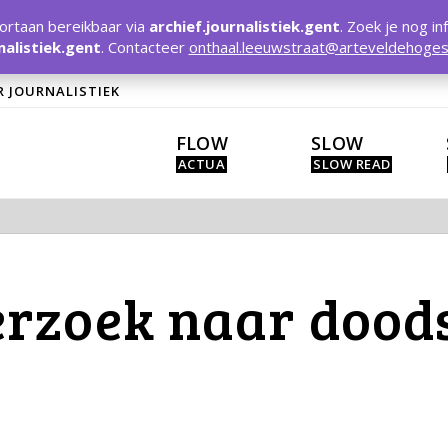
rtaan bereikbaar via
archief.journalistiek.gent
. Zoek je nog in
nalistiek.gent
. Contacteer
onthaal.leeuwstraat@arteveldehoges
R JOURNALISTIEK
FLOW
SLOW
rzoek naar dood