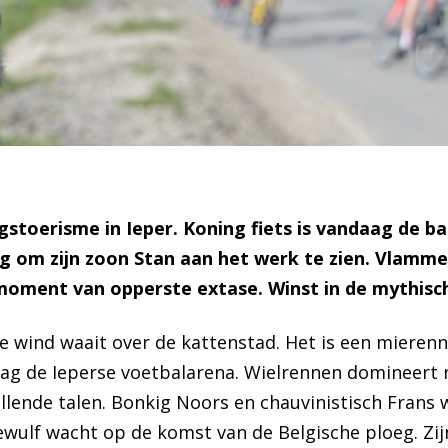
stoerisme in Ieper. Koning fiets is vandaag de b
g om zijn zoon Stan aan het werk te zien. Vlamme
 moment van opperste extase. Winst in de mythisc
 wind waait over de kattenstad. Het is een mieren
aag de Ieperse voetbalarena. Wielrennen domineert
llende talen. Bonkig Noors en chauvinistisch Frans w
wulf wacht op de komst van de Belgische ploeg. Zijn