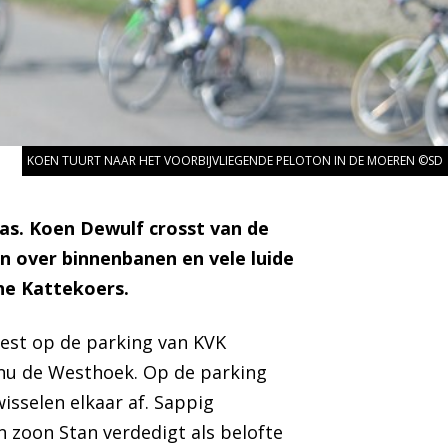
KOEN TUURT NAAR HET VOORBIJVLIEGENDE PELOTON IN DE MOEREN ©SD
aas. Koen Dewulf crosst van de
n over binnenbanen en vele luide
he Kattekoers.
nest op de parking van KVK
 nu de Westhoek. Op de parking
isselen elkaar af. Sappig
 zoon Stan verdedigt als belofte