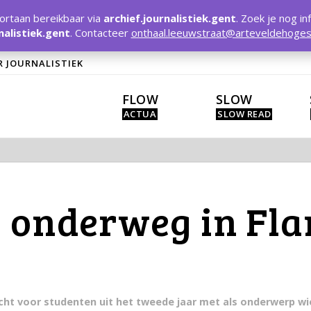
rtaan bereikbaar via
archief.journalistiek.gent
. Zoek je nog in
nalistiek.gent
. Contacteer
onthaal.leeuwstraat@arteveldehoges
R JOURNALISTIEK
FLOW
SLOW
 onderweg in Fla
acht voor studenten uit het tweede jaar met als onderwerp wi