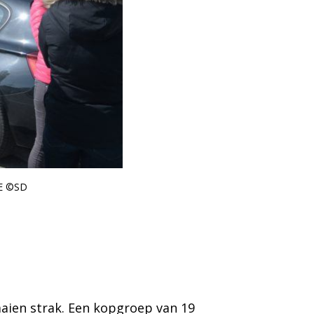
E ©SD
aaien strak. Een kopgroep van 19