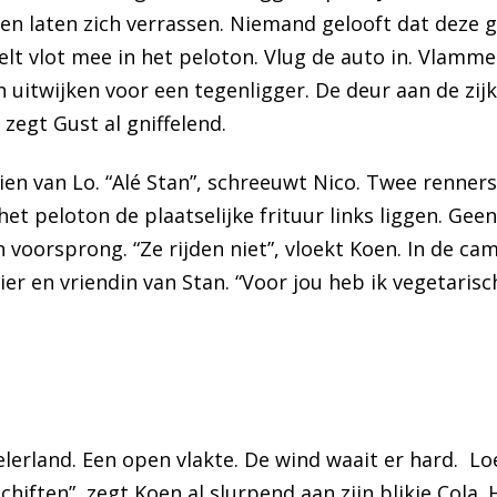
en laten zich verrassen. Niemand gelooft dat deze gr
lt vlot mee in het peloton. Vlug de auto in. Vlamme
 uitwijken voor een tegenligger. De deur aan de zijka
 zegt Gust al gniffelend.
en van Lo. “Alé Stan”, schreeuwt Nico. Twee renners
het peloton de plaatselijke frituur links liggen. Gee
voorsprong. “Ze rijden niet”, vloekt Koen. In de ca
ier en vriendin van Stan. “Voor jou heb ik vegetarisc
lerland. Een open vlakte. De wind waait er hard. Lo
hiften”, zegt Koen al slurpend aan zijn blikje Cola. H