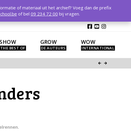
T
t
formatie of materiaal uit het archief? Voeg dan de prefix
W
chool.be
of bel
09 234 72 00
bij vragen.
SHOW
GROW
WOW
nders
elrennen.