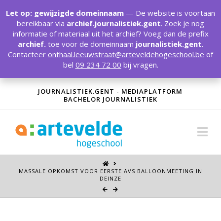
T
t
Let op: gewijzigde domeinnaam
— De website is voortaan
W
bereikbaar via
archief.journalistiek.gent
. Zoek je nog
informatie of materiaal uit het archief? Voeg dan de prefix
archief.
toe voor de domeinnaam
journalistiek.gent
.
Contacteer
onthaal.leeuwstraat@arteveldehogeschool.be
of
bel
09 234 72 00
bij vragen.
JOURNALISTIEK.GENT - MEDIAPLATFORM
BACHELOR JOURNALISTIEK
Na
MASSALE OPKOMST VOOR EERSTE AVS BALLOONMEETING IN
DEINZE