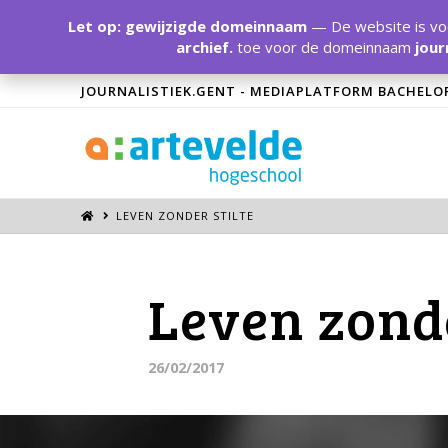
Let op: gewijzigde domeinnaam
— De website is voo
archief.
toe voor de domeinnaam
jour
JOURNALISTIEK.GENT - MEDIAPLATFORM BACHELO
LEVEN ZONDER STILTE
Leven zonde
26/02/2017