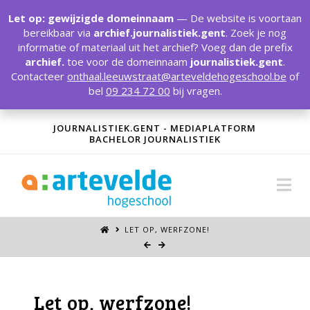
T
t
Let op: gewijzigde domeinnaam
— De website is voortaan
W
bereikbaar via
archief.journalistiek.gent
. Zoek je nog
informatie of materiaal uit het archief? Voeg dan de prefix
archief.
toe voor de domeinnaam
journalistiek.gent
.
Contacteer
onthaal.leeuwstraat@arteveldehogeschool.be
of
bel
09 234 72 00
bij vragen.
JOURNALISTIEK.GENT - MEDIAPLATFORM
BACHELOR JOURNALISTIEK
Na
LET OP, WERFZONE!
Let op, werfzone!