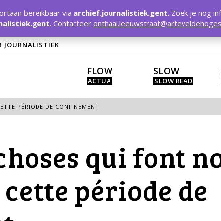
rtaan bereikbaar via
archief.journalistiek.gent
. Zoek je nog in
nalistiek.gent
. Contacteer
onthaal.leeuwstraat@arteveldehoges
R JOURNALISTIEK
FLOW
SLOW
CETTE PÉRIODE DE CONFINEMENT
 choses qui font n
cette période de