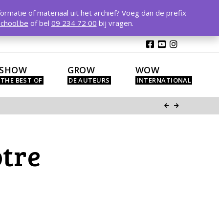
T
t
formatie of materiaal uit het archief? Voeg dan de prefix
W
chool.be
of bel
09 234 72 00
bij vragen.
SHOW
GROW
WOW
otre