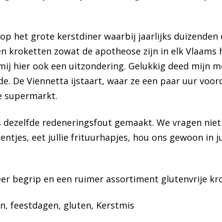
 op het grote kerstdiner waarbij jaarlijks duizende
n kroketten zowat de apotheose zijn in elk Vlaams 
 mij hier ook een uitzondering. Gelukkig deed mijn 
. De Viennetta ijstaart, waar ze een paar uur voor
de supermarkt.
ds dezelfde redeneringsfout gemaakt. We vragen ni
tentjes, eet jullie frituurhapjes, hou ons gewoon in 
er begrip en een ruimer assortiment glutenvrije kr
en
, 
feestdagen
, 
gluten
, 
Kerstmis