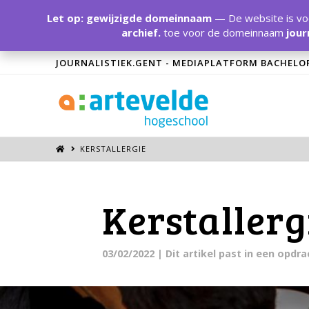
Let op: gewijzigde domeinnaam
— De website is voo
archief.
toe voor de domeinnaam
jour
JOURNALISTIEK.GENT - MEDIAPLATFORM BACHELO
KERSTALLERGIE
Kerstallerg
03/02/2022
| Dit artikel past in een opdr