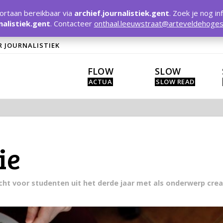
rtaan bereikbaar via
archief.journalistiek.gent
. Zoek je nog in
nalistiek.gent
. Contacteer
onthaal.leeuwstraat@arteveldehoges
R JOURNALISTIEK
FLOW
SLOW
ie
acht voor studenten uit het derde jaar met als onderwerp creat