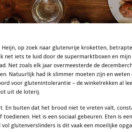
 Heijn
, op zoek naar glutenvrije kroketten, betrapte
k net iets te luid door de supermarktboxen en mijn
had. Net zoals elk jaar overmeesterde de decemberc
n. Natuurlijk had ik slimmer moeten zijn en weten 
rd voor glutenintolerantie – de winkelrekken al lee
ot uit de loterij.
t. En buiten dat het brood niet te vreten valt, cons
of toedienen. Het is een sociaal gebeuren. Eten is 
d vol glutenverslinders is dit vaak een moeilijke op