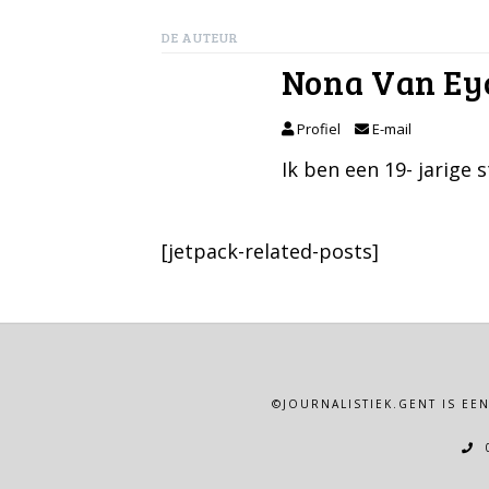
DE AUTEUR
Nona Van Ey
Profiel
E-mail
Ik ben een 19- jarige
[jetpack-related-posts]
©JOURNALISTIEK.GENT IS EE
0