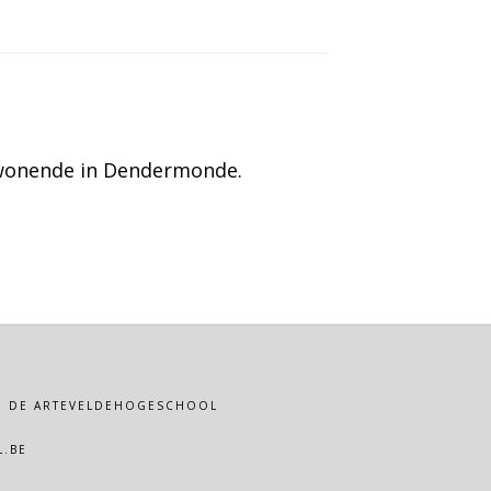
, wonende in Dendermonde.
VAN DE ARTEVELDEHOGESCHOOL
.BE