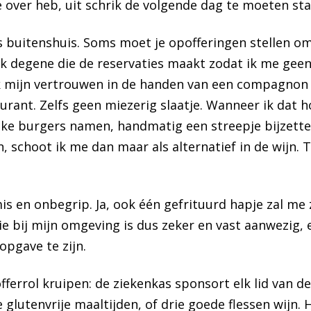
e over heb, uit schrik de volgende dag te moeten sta
es buitenshuis. Soms moet je opofferingen stellen om
 degene die de reservaties maakt zodat ik me geen
k mijn vertrouwen in de handen van een compagnon 
aurant. Zelfs geen miezerig slaatje. Wanneer ik dat h
ijke burgers namen, handmatig een streepje bijzetten
 schoot ik me dan maar als alternatief in de wijn. 
s en onbegrip. Ja, ook één gefrituurd hapje zal me z
tie bij mijn omgeving is dus zeker en vast aanwezig,
 opgave te zijn.
tofferrol kruipen: de ziekenkas sponsort elk lid van
glutenvrije maaltijden, of drie goede flessen wijn. H