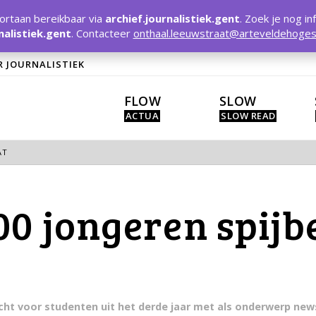
rtaan bereikbaar via
archief.journalistiek.gent
. Zoek je nog in
nalistiek.gent
. Contacteer
onthaal.leeuwstraat@arteveldehoges
R JOURNALISTIEK
FLOW
SLOW
AT
00 jongeren spijb
t
acht voor studenten uit het derde jaar met als onderwerp new