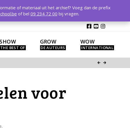
T
t
formatie of materiaal uit het archief? Voeg dan de prefix
W
chool.be
of bel
09 234 72 00
bij vragen.
SHOW
GROW
WOW
elen voor
s.