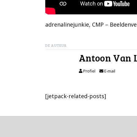
adrenalinejunkie
, 
CMP – Beeldenver
DE AUTEUR
Antoon Van 
Profiel
E-mail
[jetpack-related-posts]