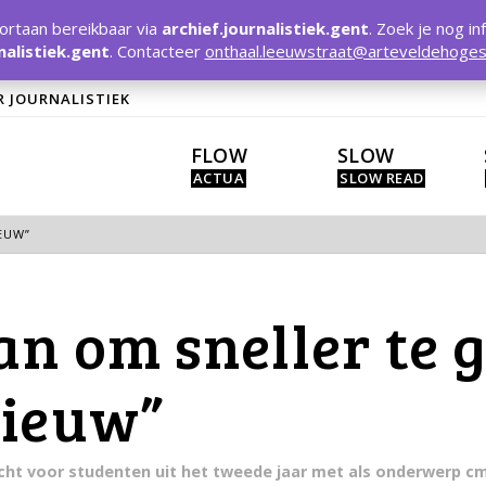
rtaan bereikbaar via
archief.journalistiek.gent
. Zoek je nog in
nalistiek.gent
. Contacteer
onthaal.leeuwstraat@arteveldehoges
R JOURNALISTIEK
FLOW
SLOW
EUW”
an om sneller te 
nieuw”
acht voor studenten uit het tweede jaar met als onderwerp cm