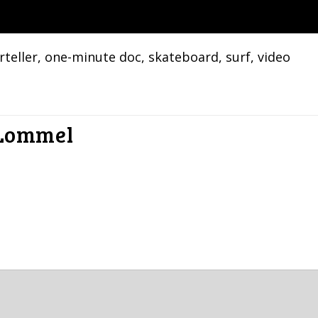
teller
, 
one-minute doc
, 
skateboard
, 
surf
, 
video
Lommel