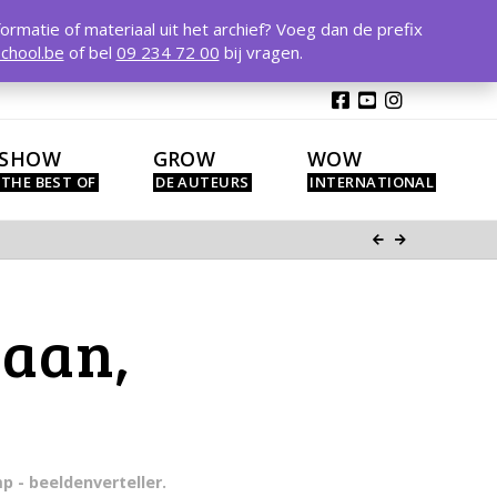
T
t
formatie of materiaal uit het archief? Voeg dan de prefix
W
chool.be
of bel
09 234 72 00
bij vragen.
SHOW
GROW
WOW
gaan,
p - beeldenverteller.