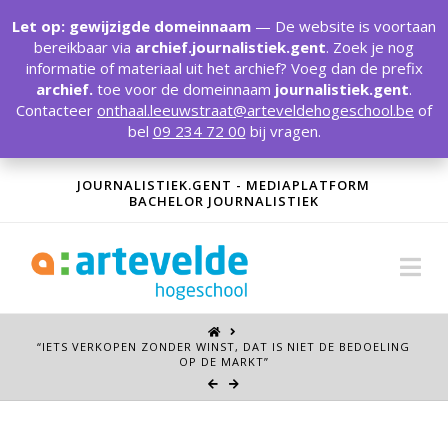
T
t
Let op: gewijzigde domeinnaam
— De website is voortaan
W
bereikbaar via
archief.journalistiek.gent
. Zoek je nog
informatie of materiaal uit het archief? Voeg dan de prefix
archief.
toe voor de domeinnaam
journalistiek.gent
.
Contacteer
onthaal.leeuwstraat@arteveldehogeschool.be
of
bel
09 234 72 00
bij vragen.
JOURNALISTIEK.GENT - MEDIAPLATFORM
BACHELOR JOURNALISTIEK
Na
“IETS VERKOPEN ZONDER WINST, DAT IS NIET DE BEDOELING
OP DE MARKT”